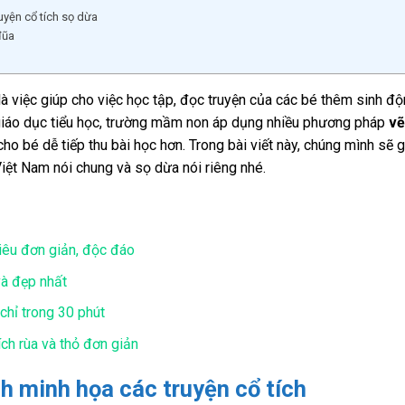
ruyện cổ tích sọ dừa
đũa
là việc giúp cho việc học tập, đọc truyện của các bé thêm sinh đ
 giáo dục tiểu học, trường mầm non áp dụng nhiều phương pháp
vẽ
ho bé dễ tiếp thu bài học hơn. Trong bài viết này, chúng mình sẽ g
Việt Nam nói chung và sọ dừa nói riêng nhé.
siêu đơn giản, độc đáo
và đẹp nhất
chỉ trong 30 phút
ch rùa và thỏ đơn giản
nh minh họa các truyện cổ tích