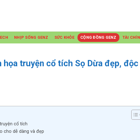
TECH
NHỊP SỐNG GENZ
SỨC KHỎE
CỘNG ĐỒNG GENZ
TÀI CHÍ
 họa truyện cổ tích Sọ Dừa đẹp, độc
truyện cổ tích
ao cho dễ dàng và đẹp