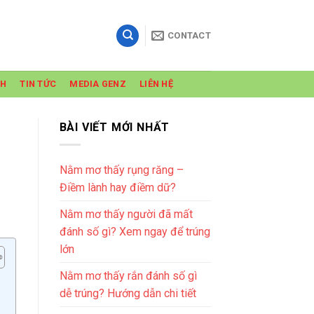
CONTACT
NH
TIN TỨC
MEDIA GENZ
LIÊN HỆ
BÀI VIẾT MỚI NHẤT
Nằm mơ thấy rụng răng –
Điềm lành hay điềm dữ?
Nằm mơ thấy người đã mất
đánh số gì? Xem ngay để trúng
lớn
Nằm mơ thấy rắn đánh số gì
dễ trúng? Hướng dẫn chi tiết