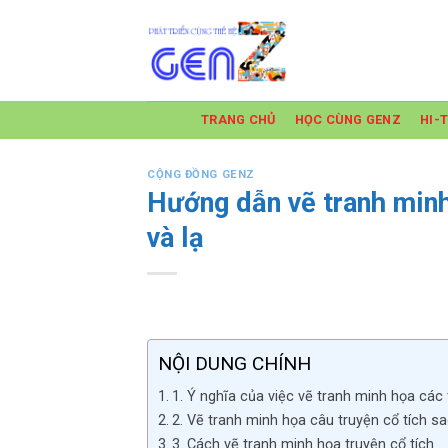
Skip
to
content
TRANG CHỦ
HỌC CÙNG GENZ
HI-
CỘNG ĐỒNG GENZ
Hướng dẫn vẽ tranh minh
và lạ
NỘI DUNG CHÍNH
1. Ý nghĩa của việc vẽ tranh minh họa các 
2. Vẽ tranh minh họa câu truyện cổ tích s
3. Cách vẽ tranh minh họa truyện cổ tích