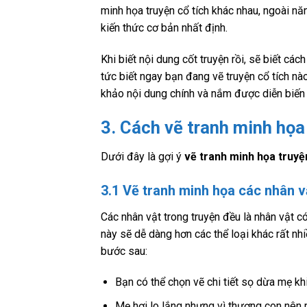
minh họa truyện cổ tích khác nhau, ngoài n
kiến ​​thức cơ bản nhất định.
Khi biết nội dung cốt truyện rồi, sẽ biết các
tức biết ngay bạn đang vẽ truyện cổ tích nào
khảo nội dung chính và nắm được diễn biến 
3. Cách vẽ tranh minh họa 
Dưới đây là gợi ý
vẽ tranh minh họa truyệ
3.1 Vẽ tranh minh họa các nhân v
Các nhân vật trong truyện đều
là nhân vật c
này sẽ dễ dàng hơn các thể loại khác rất nh
bước sau:
Bạn có thể chọn vẽ chi tiết sọ dừa mẹ khi
Mẹ hơi lo lắng nhưng vì thương con nên m