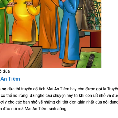
bó đũa
i An Tiêm
h sọ
dừa thì truyện cổ tích Mai An Tiêm hay còn được gọi là Truyề
 có thể nói rằng đã nghe câu chuyện này từ khi còn rất nhỏ và đư
gợi ý cho các bạn nhỏ vẽ những chi tiết đơn giản nhất của nội dun
n đảo nơi mà Mai An Tiêm sinh sống.