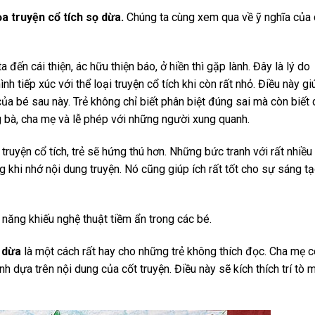
a truyện cổ tích sọ dừa.
Chúng ta cùng xem qua về ỹ nghĩa của 
đến cái thiện, ác hữu thiện báo, ở hiền thì gặp lành. Đây là lý do
h tiếp xúc với thể loại truyện cổ tích khi còn rất nhỏ. Điều này gi
 của bé sau này. Trẻ không chỉ biết phân biệt đúng sai mà còn biết
g bà, cha mẹ và lễ phép với những người xung quanh.
truyện cổ tích, trẻ sẽ hứng thú hơn. Những bức tranh với rất nhiều
 khi nhớ nội dung truyện. Nó cũng giúp ích rất tốt cho sự sáng t
n năng khiếu nghệ thuật tiềm ẩn trong các bé.
 dừa
là một cách rất hay cho những trẻ không thích đọc. Cha mẹ c
h dựa trên nội dung của cốt truyện. Điều này sẽ kích thích trí tò 