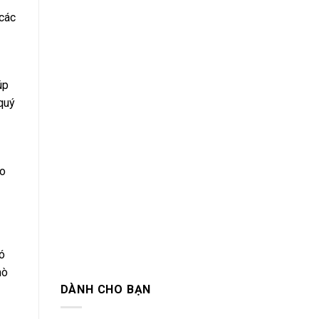
các
úp
 quý
ạo
ó
mò
DÀNH CHO BẠN