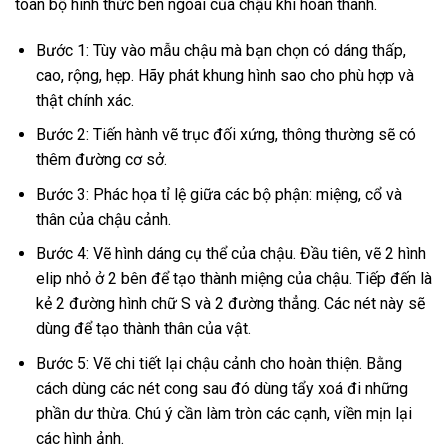
toàn bộ hình thức bên ngoài của chậu khi hoàn thành.
Bước 1: Tùy vào mẫu chậu mà bạn chọn có dáng thấp,
cao, rộng, hẹp. Hãy phát khung hình sao cho phù hợp và
thật chính xác.
Bước 2: Tiến hành vẽ trục đối xứng, thông thường sẽ có
thêm đường cơ sở.
Bước 3: Phác họa tỉ lệ giữa các bộ phận: miệng, cổ và
thân của chậu cảnh.
Bước 4: Vẽ hình dáng cụ thể của chậu. Đầu tiên, vẽ 2 hình
elip nhỏ ở 2 bên để tạo thành miệng của chậu. Tiếp đến là
kẻ 2 đường hình chữ S và 2 đường thẳng. Các nét này sẽ
dùng để tạo thành thân của vật.
Bước 5: Vẽ chi tiết lại chậu cảnh cho hoàn thiện. Bằng
cách dùng các nét cong sau đó dùng tẩy xoá đi những
phần dư thừa. Chú ý cần làm tròn các cạnh, viền mịn lại
các hình ảnh.