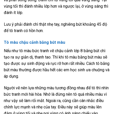
vùng tối thì đánh nhiều lớp hơn và ngược lại, ở vùng sáng thì
đánh ít lớp.
Lưu ý phải đánh chì thật nhẹ tay, nghiêng bút khoảng 45 độ
để tô tranh có hồn hơn.
Tô màu chậu cảnh bằng bút màu
Nếu như tô màu bức tranh vẽ chậu cảnh lớp 8 bằng bút chì
tạo ra sự giản dị, thanh tao. Thì khi tô màu bằng bút màu sẽ
tạo được sự sinh động và rực rỡ hơn rất nhiều. Cách tô bằng
bút màu thường được hầu hết các em học sinh ưa chuộng và
áp dụng.
Người vẽ nên lựa những màu tương đồng nhau để tô thì nhìn
bức tranh mới hài hòa. Nhớ là đừng nên tô quá nhiều màu vì
như vậy sẽ làm rối mắt. Ngoài ra, cũng cần cân nhắc điều
chỉnh lực mạnh và nhẹ của tay. Điều này sẽ giúp màu lên
đậm ở vùng tối và nhẹ nơi vùng có ánh sáng chiếu vào.