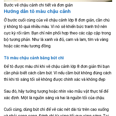
Bước vẽ chậu cảnh chi tiết và đơn giản
Hướng dẫn tô màu chậu cảnh
Ở bước cuối cùng của vẽ chậu cảnh lớp 8 đơn giản, cần chú
ý không tô quá nhiều màu. Vì nó sẽ khiến bức tranh trở nên
cực kỳ rối rắm. Bạn chỉ nên phối hợp theo các cặp cặp trong
bộ tương phản. Như là xanh và đỏ, cam và lam, tím và vàng
hoặc các màu tương đồng.
Tô màu chậu cảnh bằng bút chì
Để tô được màu chì khi vẽ chậu cảnh lớp 8 đơn giản thì bạn
cần phải biết cách cầm bút. Vì nếu cầm bút không đúng cách
thì khi tô sáng tối sẽ không được chính xác và không đẹp
Sau đó, hãy tưởng tượng hoặc nhìn vào mẫu vật thực tế để
xác định. Một là nguồn sáng và hai là nguồn tối của chậu.
Cuối cùng, dùng bút chì để vẽ các nét dài từ trên cao xuống
và phải song song. Đánh chì từ vùng tối qua vùng sáng. Tại