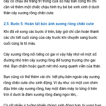
cây có chậu để trang trí trong cửa sổ hay ban công thì chỉ
cần vẽ thêm một chiếc chậu hình trụ bé bé xinh xinh ở dưới
thân cây xương rồng chibi cute.
2.5. Bước 5: Hoàn tất bức
ảnh
xương rồng chibi cute
Khi đã vẽ xong các bước ở trên, bây giờ chỉ cần hoàn thành
các chi tiết cuối cùng của cây trước khi chuyển sang bước
cuối cùng là tô màu.
Cây xương rồng nổi tiếng có gai vì vậy hãy nhớ vẽ một số
đường nhỏ trên cây xương rồng để tượng trương cho gai
nhé. Bạn chấm hoặc gạch nét nhỏ xung quanh viền của thân.
Bạn cũng có thể thêm vài chi tiết phụ bên ngoài cây xương
rồng chibi cute cho sinh động. Ví dụ như: có một con chim
đậu trên cây xương rồng, hay một đám mây lơ lửng ở trên
trời ở dưới là đám xương rồng đang ngoi lên,…
Có rất nhiều ý tưởng khiến chúng sinh động hơn, hi vọng bạn