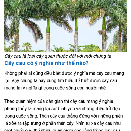
Cây cau là loại cây quen thuộc đối với mỗi chúng ta
Cây cau có ý nghĩa như thế nào?
Không phải ai cũng đều biết được ý nghĩa mà cây cau mang
lại. Vậy chúng ta hãy cùng tìm hiểu để biết được cây cau
mang lại ý nghĩa gì trong cuộc sống con người nhé.
Theo quan niệm của dân gian thì cây cau mang ý nghĩa
phong thủy là mang lại sự bình yên và những điều tốt đẹp
trong cuộc sống. Thân cây cau thẳng đứng với những phiến
lá xòe ra tập trung ở phần thân cây. Nhìn từ xa cây cau như
một chiếc ô vì thế nhiều quan niệm cho rằng trồng cây cau