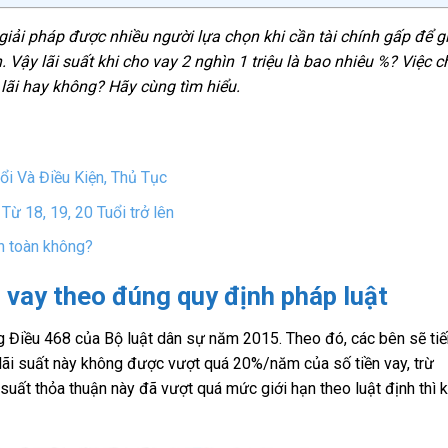
iải pháp được nhiều người lựa chọn khi cần tài chính gấp để gi
Vậy lãi suất khi cho vay 2 nghìn 1 triệu là bao nhiêu %? Việc c
 lãi hay không? Hãy cùng tìm hiểu.
i Và Điều Kiện, Thủ Tục
ừ 18, 19, 20 Tuổi trở lên
n toàn không?
 vay theo đúng quy định pháp luật
g Điều 468 của Bộ luật dân sự năm 2015. Theo đó, các bên sẽ tiế
 lãi suất này không được vượt quá 20%/năm của số tiền vay, trừ
suất thỏa thuận này đã vượt quá mức giới hạn theo luật định thì k