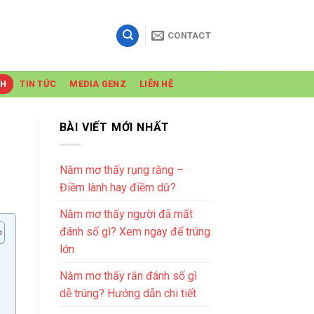
CONTACT
NH
TIN TỨC
MEDIA GENZ
LIÊN HỆ
BÀI VIẾT MỚI NHẤT
Nằm mơ thấy rụng răng –
Điềm lành hay điềm dữ?
Nằm mơ thấy người đã mất
đánh số gì? Xem ngay để trúng
lớn
Nằm mơ thấy rắn đánh số gì
dễ trúng? Hướng dẫn chi tiết