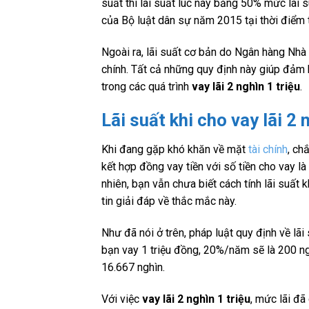
suất thì lãi suất lúc này bằng 50% mức lãi 
của Bộ luật dân sự năm 2015 tại thời điểm 
Ngoài ra, lãi suất cơ bản do Ngân hàng Nhà
chính. Tất cả những quy định này giúp đảm b
trong các quá trình
vay lãi 2 nghìn 1 triệu
.
Lãi suất khi cho vay lãi 2 
Khi đang gặp khó khăn về mặt
tài chính
, ch
kết hợp đồng vay tiền với số tiền cho vay là
nhiên, bạn vẫn chưa biết cách tính lãi suất 
tin giải đáp về thắc mắc này.
Như đã nói ở trên, pháp luật quy định về l
bạn vay 1 triệu đồng, 20%/năm sẽ là 200 ngh
16.667 nghìn.
Với việc
vay lãi 2 nghìn 1 triệu
, mức lãi đã