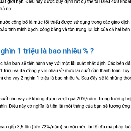
suất giới hạn. Điều này được quy định rất cụ thể tại Điều 468 khoả
trả nợ.
 nước công bố là mức tối thiểu được sử dụng trong các giao dịch 
ảo tính minh bạch, công bằng và tôn trọng lợi ích của cả hai bên
nghìn 1 triệu là bao nhiêu % ?
ắc hẳn bạn sẽ tiến hành vay với một lãi suất nhất định. Các bên đã
 1 triệu và đã đồng ý với nhau về mức lãi suất cần thanh toán. Tuy
khi cho vay 2 nghìn 1 triệu là bao nhiêu %. Sau đây sẽ là những thô
ãi suất cho vay sẽ không được vượt quá 20%/năm. Trong trường hợ
ìn. Điều này có nghĩa là tiền lãi mỗi tháng của bạn sẽ tương ứng
 cao gấp 3,6 lần (tức 72%/năm) so với mức lãi tối đa mà pháp luậ