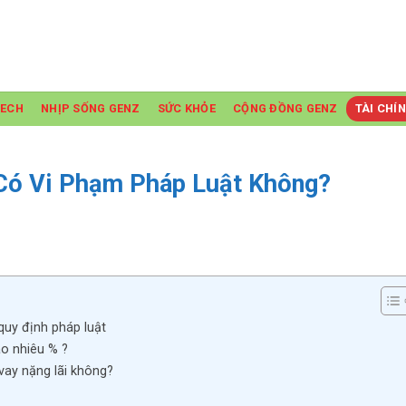
TECH
NHỊP SỐNG GENZ
SỨC KHỎE
CỘNG ĐỒNG GENZ
TÀI CHÍ
 Có Vi Phạm Pháp Luật Không?
quy định pháp luật
bao nhiêu % ?
c vay nặng lãi không?