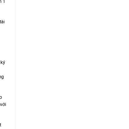
n 1
tài
 ký
ng
p
 với
t