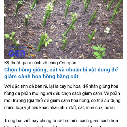
Kỹ thuật giâm cành vô cùng đơn giản
Chọn hồng giống, cát và chuẩn bị vật dụng để
giâm cành hoa hồng bằng cát
Với đặc tính dễ bén rễ, lại là cây họ hoa, để nhân giống hoa
hồng đa phần mọi người đều chọn cách giâm cành. Về phần
môi trường (giá thể) để giâm cành hoa hồng, có thể sử dụng
nhiều loại vật liệu khác nhau như: đất, cát, mùn cưa, nước…
Trong bài viết này chúng ta sẽ tìm hiểu cách giâm cành hoa