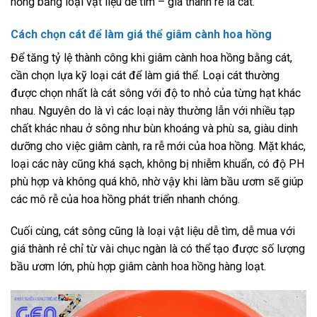
hồng bằng loại vật liệu dễ tìm – giá thành rẻ là cát.
Cách chọn cát để làm giá thể giâm cành hoa hồng
Để tăng tỷ lệ thành công khi giâm cành hoa hồng bằng cát,
cần chọn lựa kỹ loại cát để làm giá thể. Loại cát thường
được chọn nhất là cát sông với độ to nhỏ của từng hạt khác
nhau. Nguyên do là vì các loại này thường lẫn với nhiều tạp
chất khác nhau ở sông như bùn khoáng và phù sa, giàu dinh
dưỡng cho việc giâm cành, ra rễ mới của hoa hồng. Mặt khác,
loại các này cũng khá sạch, không bị nhiễm khuẩn, có độ PH
phù hợp và không quá khô, nhờ vậy khi làm bầu ươm sẽ giúp
các mô rễ của hoa hồng phát triển nhanh chóng.
Cuối cùng, cát sông cũng là loại vật liệu dễ tìm, dễ mua với
giá thành rẻ chỉ từ vài chục ngàn là có thể tạo được số lượng
bầu ươm lớn, phù hợp giâm cành hoa hồng hàng loạt.