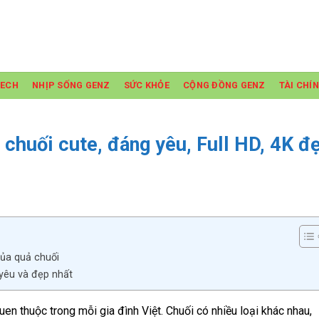
TECH
NHỊP SỐNG GENZ
SỨC KHỎE
CỘNG ĐỒNG GENZ
TÀI CHÍ
 chuối cute, đáng yêu, Full HD, 4K đ
của quả chuối
 yêu và đẹp nhất
uen thuộc trong mỗi gia đình Việt. Chuối có nhiều loại khác nhau,