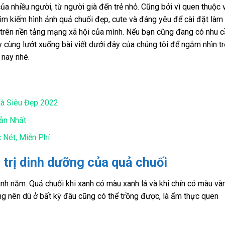
a nhiều người, từ người già đến trẻ nhỏ. Cũng bởi vì quen thuộc 
tìm kiếm hình ảnh quả chuối đẹp, cute và đáng yêu để cài đặt làm
ar trên nền tảng mạng xã hội của mình. Nếu bạn cũng đang có nhu 
y cùng lướt xuống bài viết dưới đây của chúng tôi để ngắm nhìn t
 nay nhé.
à Siêu Đẹp 2022
ẫn Nhất
 Nét, Miễn Phí
 trị dinh dưỡng của quả chuối
anh năm. Quả chuối khi xanh có màu xanh lá và khi chín có màu và
g nên dù ở bất kỳ đâu cũng có thể trồng được, là ẩm thực quen