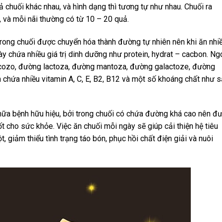
ả chuối khác nhau, và hình dạng thì tương tự như nhau. Chuối ra
i, và mỗi nãi thường có từ 10 – 20 quả.
ó trong chuối được chuyển hóa thành đường tự nhiên nên khi ăn nhi
ày chứa nhiều giá trị dinh dưỡng như protein, hydrat – cacbon. Ng
cozo, đường lactoza, đường mantoza, đường galactoze, đường
 chứa nhiều vitamin A, C, E, B2, B12 và một số khoáng chất như s
hữa bệnh hữu hiệu, bởi trong chuối có chứa đường khá cao nên đ
 cho sức khỏe. Việc ăn chuối mỗi ngày sẽ giúp cải thiện hệ tiêu
 giảm thiểu tình trạng táo bón, phục hồi chất điện giải và nuôi