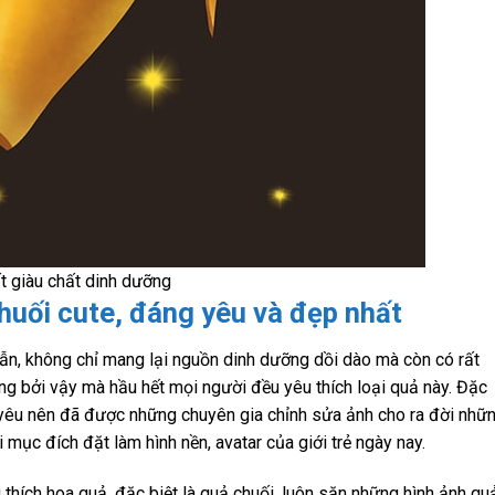
ất giàu chất dinh dưỡng
huối cute, đáng yêu và đẹp nhất
dẫn, không chỉ mang lại nguồn dinh dưỡng dồi dào mà còn có rất
ng bởi vậy mà hầu hết mọi người đều yêu thích loại quả này. Đặc
 yêu nên đã được những chuyên gia chỉnh sửa ảnh cho ra đời nhữ
 mục đích đặt làm hình nền, avatar của giới trẻ ngày nay.
thích hoa quả, đặc biệt là quả chuối, luôn săn những hình ảnh qu