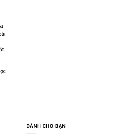
ều
oài
ắt,
ược
DÀNH CHO BẠN