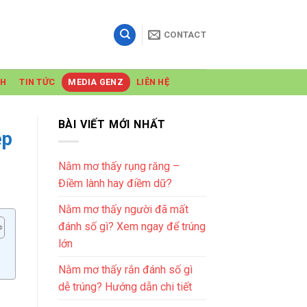
CONTACT
NH
TIN TỨC
MEDIA GENZ
LIÊN HỆ
BÀI VIẾT MỚI NHẤT
ẹp
Nằm mơ thấy rụng răng –
Điềm lành hay điềm dữ?
Nằm mơ thấy người đã mất
đánh số gì? Xem ngay để trúng
lớn
Nằm mơ thấy rắn đánh số gì
dễ trúng? Hướng dẫn chi tiết