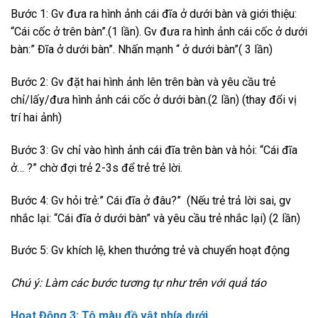
Bước 1: Gv đưa ra hình ảnh cái đĩa ở dưới bàn và giới thiệu:
“Cái cốc ở trên bàn”.(1 lần). Gv đưa ra hình ảnh cái cốc ở dưới
bàn:” Đĩa ở dưới bàn”. Nhấn mạnh “ ở dưới bàn”( 3 lần)
Bước 2: Gv đặt hai hình ảnh lên trên bàn và yêu cầu trẻ
chỉ/lấy/đưa hình ảnh cái cốc ở dưới bàn.(2 lần) (thay đổi vị
trí hai ảnh)
Bước 3: Gv chỉ vào hình ảnh cái đĩa trên bàn và hỏi: “Cái đĩa
ở… ?” chờ đợi trẻ 2-3s để trẻ trẻ lời.
Bước 4: Gv hỏi trẻ:” Cái đĩa ở đâu?” (Nếu trẻ trả lời sai, gv
nhắc lại: “Cái đĩa ở dưới bàn” và yêu cầu trẻ nhắc lại) (2 lần)
Bước 5: Gv khích lệ, khen thưởng trẻ và chuyển hoạt động
Chú ý: Làm các bước tương tự như trên với quả táo
Hoạt Động 3: Tô màu đồ vật phía dưới