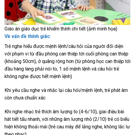
Giáo án giáo dục trẻ khiếm thính chi tiết (ảnh minh họa)
Về vấn đề thính giác:
Trẻ nghe hiểu được mệnh lệnh/câu hỏi của người đối diện
với phạm vi từ đầu phòng can thiệp tới cuối phòng can thiệp
(khoảng 50cm), ở quãng rộng hơn (từ phòng học can thiệp tới
đầu hàng lang phải nói to, 1 số mệnh lệnh và câu hỏi trẻ
không nghe được hết mệnh lệnh)
Khi yêu cầu nghe và nhắc lại câu hỏi/mệnh lệnh, trẻ phát âm
còn chưa chuẩn xác
Khi nghe nhạc trẻ thích âm lượng to (4-6/10), giai điệu bài
hát tiết tấu nhanh, với những âm lượng nhỏ (2/10) trẻ có biểu
hiện không thoải mái (trẻ cau mày để lắng nghe, không lắc lư
theo nhạc)