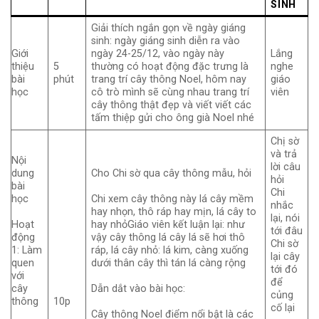
SINH
Giải thích ngắn gọn về ngày giáng
sinh: ngày giáng sinh diễn ra vào
Giới
ngày 24-25/12, vào ngày này
Lắng
thiệu
5
thường có hoạt động đặc trưng là
nghe
bài
phút
trang trí cây thông Noel, hôm nay
giáo
học
cô trò mình sẽ cùng nhau trang trí
viên
cây thông thật đẹp và viết viết các
tấm thiệp gửi cho ông già Noel nhé
Chị sờ
và trả
Nội
lời câu
dung
Cho Chi sờ qua cây thông mẫu, hỏi
hỏi
bài
Chi
học
Chi xem cây thông này lá cây mềm
nhắc
hay nhọn, thô ráp hay mịn, lá cây to
lại, nói
Hoạt
hay nhỏGiáo viên kết luận lại: như
tới đâu
động
vậy cây thông lá cây lá sẽ hơi thô
Chi sờ
1: Làm
ráp, lá cây nhỏ: lá kim, càng xuống
lại cây
quen
dưới thân cây thì tán lá càng rộng
tới đó
với
để
cây
Dẫn dắt vào bài học:
củng
thông
10p
cố lại
Cây thông Noel điểm nổi bật là các