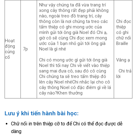
Như vậy chúng ta đã vừa trang trí
xong cây thông rất đẹp phải không
nào, ngoài treo đồ trang trí, cây
thông còn là nơi chúng ta treo các
Chi đọc
tấm thiệp có ghi mong ước của
thiệp
mình gửi tới ông già Noel đó Chi ạ,
có ghi
giờ cô sẽ cùng Chi đọc xem mong
chữ nổi
Hoạt
ước của 1 bạn nhỏ gửi tới ông già
Braille
động
7p
Noel là gì nhé
củng
cố
Chi có mong ước gì gửi tới ông già
Vâng ạ
Noel thì tối nay Chi về viết vào thiệp
sang mai đưa cô, sau đó cô cùng
Chi trả
Chi chúng ta sẽ treo tấm thiệp đó
lời
lên cây Noel nhéChi nhắc lại cho cô
cây thông Noel có đặc điêm gì về lá
cây nào?Khen thưởng
Lưu ý khi tiến hành bài học:
Chữ nổi in trên thiệp cỡ to để Chi có thể đọc được dễ
dàng