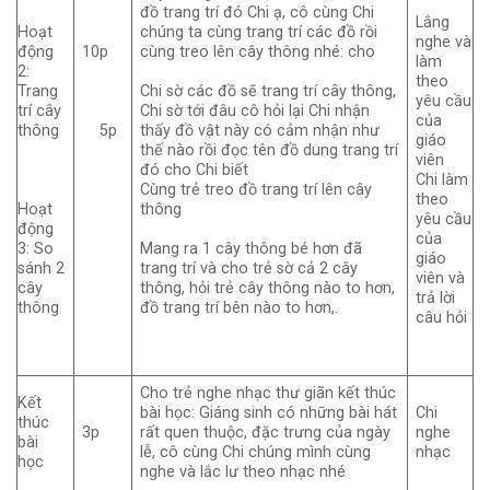
đồ trang trí đó Chi ạ, cô cùng Chi
Lắng
Hoạt
chúng ta cùng trang trí các đồ rồi
nghe và
động
10p
cùng treo lên cây thông nhé: cho
làm
2:
theo
Trang
Chi sờ các đồ sẽ trang trí cây thông,
yêu cầu
trí cây
Chi sờ tới đâu cô hỏi lại Chi nhận
của
thông
5p
thấy đồ vật này có cảm nhận như
giáo
thế nào rồi đọc tên đồ dung trang trí
viên
đó cho Chi biết
Chi làm
Cùng trẻ treo đồ trang trí lên cây
theo
Hoạt
thông
yêu cầu
động
của
3: So
Mang ra 1 cây thông bé hơn đã
giáo
sánh 2
trang trí và cho trẻ sờ cả 2 cây
viên và
cây
thông, hỏi trẻ cây thông nào to hơn,
trả lời
thông
đồ trang trí bên nào to hơn,.
câu hỏi
Cho trẻ nghe nhạc thư giãn kết thúc
Kết
bài học: Giáng sinh có những bài hát
Chi
thúc
3p
rất quen thuộc, đặc trưng của ngày
nghe
bài
lễ, cô cùng Chi chúng mình cùng
nhạc
học
nghe và lắc lư theo nhạc nhé