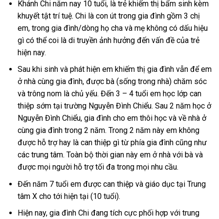
Khánh Chi năm nay 10 tuổi, là trẻ khiếm thị bẩm sinh kèm
khuyết tật trí tuệ. Chi là con út trong gia đình gồm 3 chị
em, trong gia đình/dòng họ cha và mẹ không có dấu hiệu
gì có thể coi là di truyền ảnh hưởng đến vấn đề của trẻ
hiện nay.
Sau khi sinh và phát hiện em khiếm thị gia đình vẫn để em
ở nhà cùng gia đình, được bà (sống trong nhà) chăm sóc
và trông nom là chủ yếu. Đến 3 – 4 tuổi em học lớp can
thiệp sớm tại trường Nguyễn Đình Chiểu. Sau 2 năm học ở
Nguyễn Đình Chiểu, gia đình cho em thôi học và về nhà ở
cùng gia đình trong 2 năm. Trong 2 năm này em không
được hỗ trợ hay là can thiệp gì từ phía gia đình cũng như
các trung tâm. Toàn bộ thời gian này em ở nhà với bà và
được mọi người hỗ trợ tối đa trong mọi nhu cầu.
Đến năm 7 tuổi em được can thiệp và giáo dục tại Trung
tâm X cho tới hiện tại (10 tuổi).
Hiện nay, gia đình Chi đang tích cực phối hợp với trung