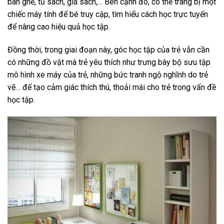
bàn ghế, tủ sách, giá sách,… Bên cạnh đó, có thể trang bị một
chiếc máy tính để bé truy cập, tìm hiểu cách học trực tuyến
để nâng cao hiệu quả học tập.
Đồng thời, trong giai đoạn này, góc học tập của trẻ vẫn cần
có những đồ vật mà trẻ yêu thích như trưng bày bộ sưu tập
mô hình xe máy của trẻ, những bức tranh ngộ nghĩnh do trẻ
vẽ… để tạo cảm giác thích thú, thoải mái cho trẻ trong vấn đề
học tập.