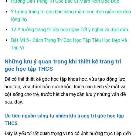
Hướng Dẫn Trang Trí Góc Bác Sĩ Mầm Non Độc Đáo
Ý tưởng trang trí góc bán hàng mầm non đơn giản mà đẹp
lộng lẫy
12 Ý tưởng trang trí lớp học ngày Tết ý nghĩa và độc đáo
Bật Mí 5+ Cách Trang Trí Góc Học Tập Tiểu Học Đẹp Và
Thú Vị
Những lưu ý quan trọng khi thiết kế trang trí
góc học tập THCS
Để có thể thiết kế góc học tập khoa học, vừa tạo động lực
học tập, vừa đảm bảo sức khỏe, tránh các bệnh về mắt và
cột sống cho trẻ, trước hết cha mẹ cần lưu ý những vấn đề
sau. đây:
Ưu tiên nguồn sáng tự nhiên khi trang trí góc học tập
THCS
Đây là yếu tố rất quan trọng vì nó có ảnh hưởng trực tiếp đến