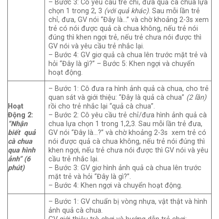
– Bước 3: Cô yêu cầu trẻ chỉ, đưa quả cà chua lựa
chọn 1 trong 2, 3
(với quả khác)
. Sau mỗi lần trẻ
chỉ, đưa, GV nói “Đây là…” và chờ khoảng 2-3s xem
trẻ có nói được quả cà chua không, nếu trẻ nói
đúng thì khen ngợi trẻ, nếu trẻ chưa nói được thì
GV nói và yêu cầu trẻ nhắc lại.
– Bước 4: GV giơ quả cà chua lên trước mặt trẻ và
hỏi “Đây là gì?” – Bước 5: Khen ngợi và chuyển
hoạt động.
– Bước 1: Cô đưa ra hình ảnh quả cà chua, cho trẻ
quan sát và giới thiệu: “Đây là quả cà chua”
(2 lần)
Hoạt
rồi cho trẻ nhắc lại “quả cà chua”.
Động 2:
– Bước 2: Cô yêu cầu trẻ chỉ/đưa hình ảnh quả cà
“Nhận
chua lựa chọn 1 trong 1,2,3. Sau mỗi lần trẻ đưa,
biết quả
GV nói “Đây là…?” và chờ khoảng 2-3s xem trẻ có
cà chua
nói được quả cà chua không, nếu trẻ nói đúng thì
qua hình
khen ngợi, nếu trẻ chưa nói được thì GV nói và yêu
ảnh”
(6
cầu trẻ nhắc lại.
phút)
– Bước 3: GV giơ hình ảnh quả cà chua lên trước
mặt trẻ và hỏi “Đây là gì?”.
– Bước 4: Khen ngợi và chuyển hoạt động.
– Bước 1: GV chuẩn bị vòng nhựa, vật thật và hình
ảnh quả cà chua.