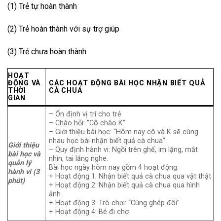
(1) Trẻ tự hoàn thành
(2) Trẻ hoàn thành với sự trợ giúp
(3) Trẻ chưa hoàn thành
HOẠT
ĐỘNG
VÀ
CÁC HOẠT ĐỘNG BÀI HỌC NHẬN BIẾT QUẢ
THỜI
CÀ CHUA
GIAN
– Ổn định vị trí cho trẻ
– Chào hỏi: “Cô chào K”
– Giới thiệu bài học: “Hôm nay cô và K sẽ cùng
nhau học bài nhận biết quả cà chua”.
Giới thiệu
– Quy định hành vi: Ngồi trên ghế, im lặng, mắt
bài học và
nhìn, tai lắng nghe.
quản lý
Bài học ngày hôm nay gồm 4 hoạt động:
hành vi
(3
+ Hoạt động 1: Nhận biết quả cà chua qua vật thật
phút)
+ Hoạt động 2: Nhận biết quả cà chua qua hình
ảnh
+ Hoạt động 3: Trò chơi: “Cùng ghép đôi”
+ Hoạt động 4: Bé đi chợ