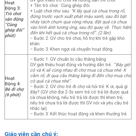
GV giới thiệu trò chơi và hướng dẫn trẻ chơi:
Hoạt
+ Tên trò chơi : Cùng ghép đôi
Động 3:
+ Luật chơi như sau:
“K lấy quả cà chua trong rổ,
Trò chơi
đứng trước vạch xuất phát màu xanh, sau đó bật
vận động
nhảy tách chụm qua vòng nhựa, đặt quả cà chua
“Cùng
vào hình ảnh tương ứng, sau đó quay về. Thực hiện
ghép đôi”
đến khi hết quả cà chua trong rổ”. (2 lần)
phút)
– Bước 2: GV cho trẻ chơi, hỗ trợ khi trẻ gặp khó
khăn.
– Bước 3: Khen ngợi và chuyển hoạt động.
– Bước 1: GV chuẩn bị cầu thăng bằng.
GV giới thiệu hoạt động và hướng dẫn trẻ: “
Bây giờ
cô và K sẽ cùng nhau đi chợ mua cà chua nhé
.
K
cầm rổ, đi qua cầu thăng bằng đi đến chợ mua cho
Hoạt
cô quả cà chua nhé”.
Động 4:
– Bước 2: GV cho trẻ đi chợ và hỏi trẻ: K ơi, quả gì
Bé đi chợ
đây? (GV chờ đợi 2-3s xem trẻ có trả lời được quả
(6 phút)
cà chua không, nếu trẻ trả lời được thì khen trẻ,
nếu trẻ chưa trả lời được thì GV nói và yêu cầu trẻ
nhắc lại).
– Bước 3: Kết thúc hoạt động và khen thưởng trẻ.
Giáo viên cần chú ý: