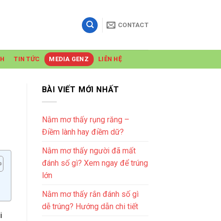
CONTACT
NH
TIN TỨC
MEDIA GENZ
LIÊN HỆ
BÀI VIẾT MỚI NHẤT
Nằm mơ thấy rụng răng –
Điềm lành hay điềm dữ?
Nằm mơ thấy người đã mất
đánh số gì? Xem ngay để trúng
lớn
Nằm mơ thấy rắn đánh số gì
dễ trúng? Hướng dẫn chi tiết
i