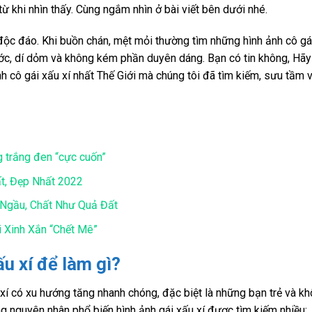
ừ khi nhìn thấy. Cùng ngắm nhìn ở bài viết bên dưới nhé.
 độc đáo. Khi buồn chán, mệt mỏi thường tìm những hình ảnh cô gá
hước, dí dỏm và không kém phần duyên dáng. Bạn có tin không, Hãy
 cô gái xấu xí nhất Thế Giới mà chúng tôi đã tìm kiếm, sưu tầm 
g trắng đen “cực cuốn”
t, Đẹp Nhất 2022
 Ngầu, Chất Như Quả Đất
 Xinh Xắn “Chết Mê”
u xí để làm gì?
 xí có xu hướng tăng nhanh chóng, đặc biệt là những bạn trẻ và k
ững nguyên nhân phổ biến hình ảnh gái xấu xí được tìm kiếm nhiều: