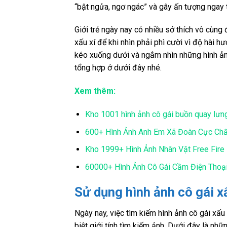
“bật ngửa, ngơ ngác” và gây ấn tượng ngay t
Giới trẻ ngày nay có nhiều sở thích vô cùng
xấu xí để khi nhìn phải phì cười vì độ hài 
kéo xuống dưới và ngắm nhìn những hình ảnh
tổng hợp ở dưới đây nhé.
Xem thêm:
Kho 1001 hình ảnh cô gái buồn quay lưn
600+ Hình Ảnh Anh Em Xã Đoàn Cực Chấ
Kho 1999+ Hình Ảnh Nhân Vật Free Fire
60000+ Hình Ảnh Cô Gái Cầm Điện Thoại
Sử dụng hình ảnh cô gái xấ
Ngày nay, việc tìm kiếm hình ảnh cô gái xấu
biệt giới tính tìm kiếm ảnh. Dưới đây là nh