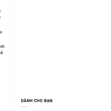
g
n
ấu
ảnh
xã
DÀNH CHO BẠN