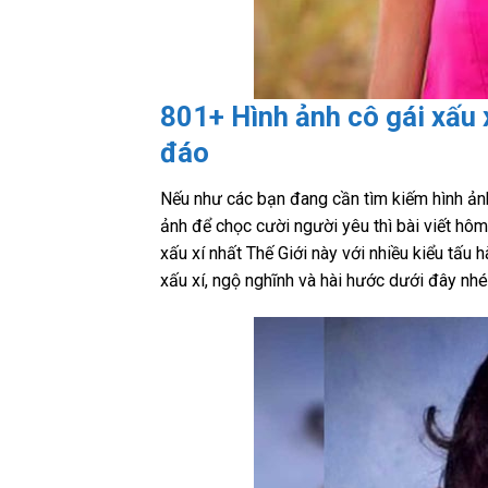
801+ Hình ảnh cô gái xấu 
đáo
Nếu như các bạn đang cần tìm kiếm hình ảnh
ảnh để chọc cười người yêu thì bài viết hô
xấu xí nhất Thế Giới này với nhiều kiểu tấu
xấu xí, ngộ nghĩnh và hài hước dưới đây nhé