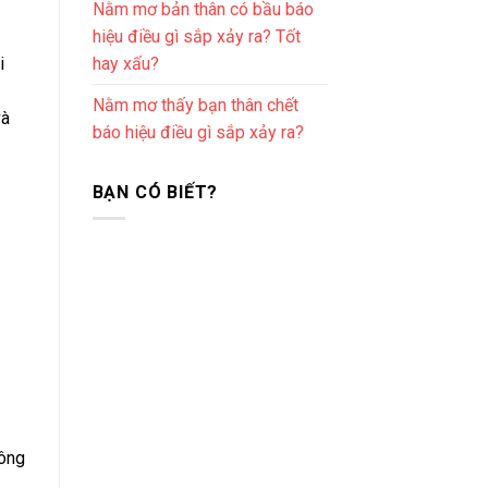
Nằm mơ bản thân có bầu báo
hiệu điều gì sắp xảy ra? Tốt
hay xấu?
i
Nằm mơ thấy bạn thân chết
và
báo hiệu điều gì sắp xảy ra?
BẠN CÓ BIẾT?
hông