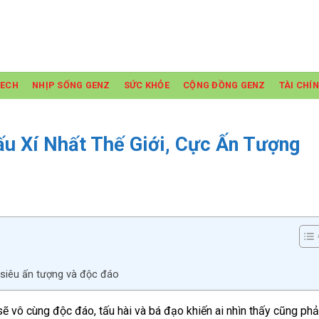
TECH
NHỊP SỐNG GENZ
SỨC KHỎE
CỘNG ĐỒNG GENZ
TÀI CHÍ
ấu Xí Nhất Thế Giới, Cực Ấn Tượng
, siêu ấn tượng và độc đáo
sẽ vô cùng độc đáo, tấu hài và bá đạo khiến ai nhìn thấy cũng phả