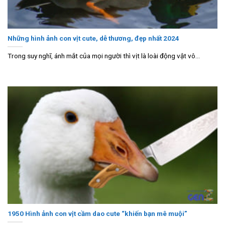
Những hình ảnh con vịt cute, dễ thương, đẹp nhất 2024
Trong suy nghĩ, ánh mắt của mọi người thì vịt là loài động vật vô...
1950 Hình ảnh con vịt cầm dao cute “khiến bạn mê muội”