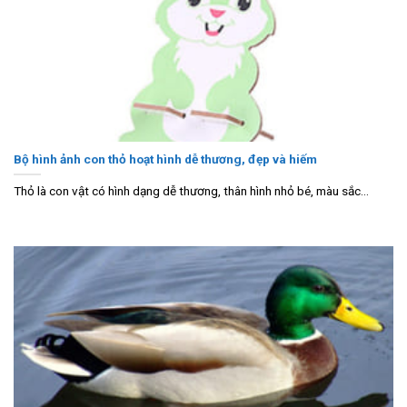
Bộ hình ảnh con thỏ hoạt hình dễ thương, đẹp và hiếm
Thỏ là con vật có hình dạng dễ thương, thân hình nhỏ bé, màu sắc...